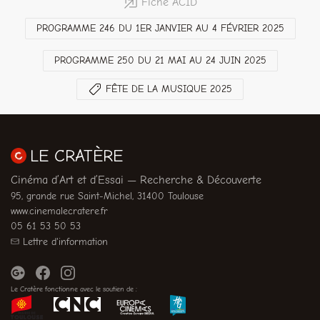
Fiche ACID
PROGRAMME 246 DU 1ER JANVIER AU 4 FÉVRIER 2025
PROGRAMME 250 DU 21 MAI AU 24 JUIN 2025
FÊTE DE LA MUSIQUE 2025
LE CRATÈRE
Cinéma d’Art et d’Essai — Recherche & Découverte
95, grande rue Saint-Michel, 31400 Toulouse
www.cinemalecratere.fr
05 61 53 50 53
Lettre d'information
Le Cratère fonctionne avec le soutien de :