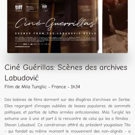
Ciné Guérillas: Scènes des archives
Labudović
Film de Mila Turajlic - France - 1h34
Des bobines de films dorment sur des étagères d'archives en Serbie.
Elles regorgent d'images oubliées de liesses populaires, de sommets
politiques, et parfois de luttes armées anticoloniales. Mila Turajlić les
exhume une à une et part à la rencontre de celui qui les a filmées :
Stevan Labudović. Ce caméraman attitré du président yougoslave Tito
- qui fondait au même moment le mouvement des non-alignés - a