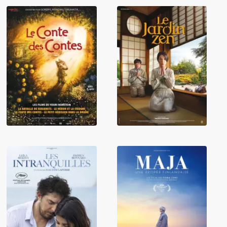
Le Conte des
contes, les films
Le Jardin zen
de Youri
Norstein
Maja, une
Les Intranquilles
épopée
finlandaise