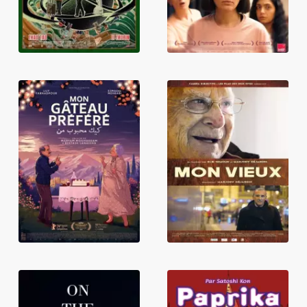
Mon gâteau
Mon vieux
préféré