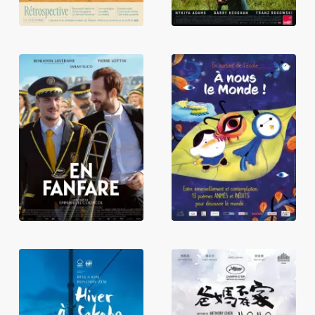
En sortant de
En fanfare
l'école