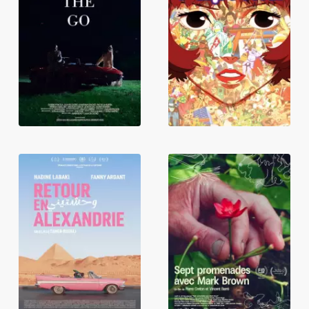
On the Go
Paprika
Sept
Retour en
promenades
Alexandrie
avec Mark
Brown