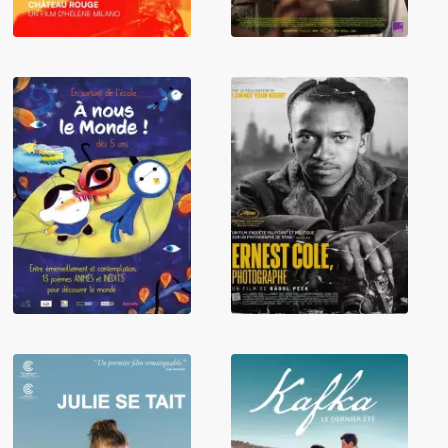
En sortant de
Ernest Cole,
l'école, à nous le
photographe
monde !