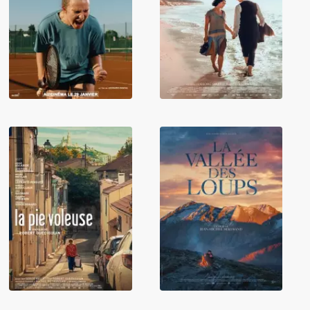
Kafka, le dernier
Julie se tait
été
La Vallée des
La pie voleuse
loups