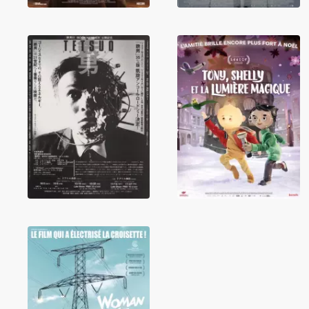
Tony, Shelly et la
Tetsuo
lumière magique
Woman at War