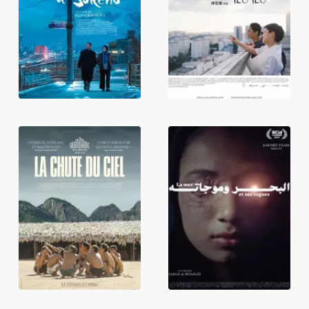
Hiver à Sokcho
Ilo Ilo
La Mer et ses
La Chute du Ciel
vagues