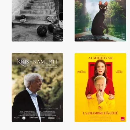
Flow, le chat qui
Familiar
n'avait plus peur
Phantoms
de l'eau
Krishnamurti, la
La Chambre d'à
révolution du
côté
silence