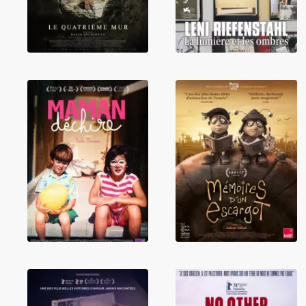
Mémoires d'un
Maman déchire
escargot