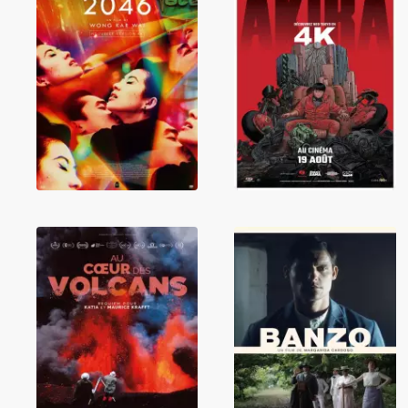
2046
Akira
Au cœur des
volcans :
Requiem pour
Banzo
Katia et Maurice
Krafft