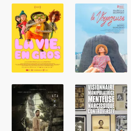
La Vie, en gros
La Voyageuse
Leni Riefenstahl,
Le Quatrième
la lumière et les
mur
ombres