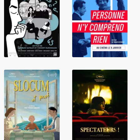
Personne n'y
Persepolis
comprend rien
Slocum et moi
Spectateurs !