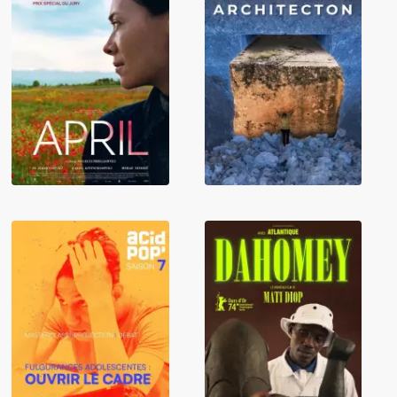
April
Architecton
Château Rouge
Dahomey