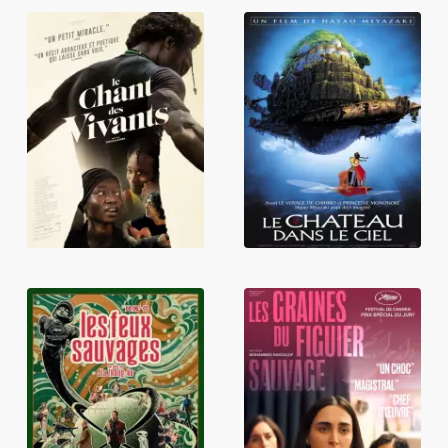
Le Chant des
Le Château dans
vivants
le Ciel
Les Feux
Les Graines du
sauvages
figuier sauvage