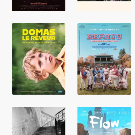
Eephus, le
Domas le rêveur
dernier tour de
piste