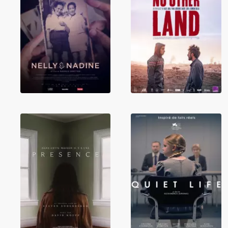
Nelly & Nadine
No Other Land
Presence
Quiet Life