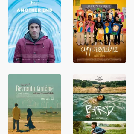
Another End
Apprendre
Beyrouth
Bird
fantôme