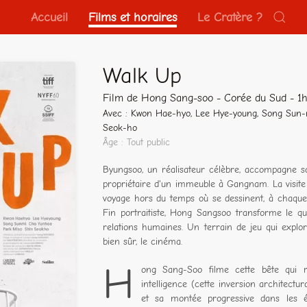
Accueil
Films et horaires
Le Cratère ?
Walk Up
Film de Hong Sang-soo - Corée du Sud - 1
Avec : Kwon Hae-hyo, Lee Hye-young, Song Sun-m
Seok-ho
Âge : Tout public
Byungsoo, un réalisateur célèbre, accompagne sa
propriétaire d'un immeuble à Gangnam. La visite
voyage hors du temps où se dessinent, à chaque 
Fin portraitiste, Hong Sangsoo transforme le q
relations humaines. Un terrain de jeu qui explore 
bien sûr, le cinéma.
H
ong Sang-Soo filme cette bête qui r
intelligence (cette inversion architectu
et sa montée progressive dans les é