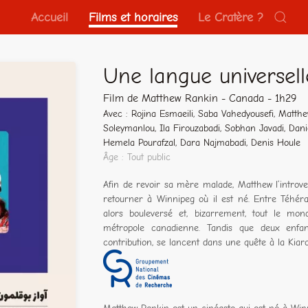
Accueil
Films et horaires
Le Cratère ?
Une langue universell
Film de Matthew Rankin - Canada - 1h29
Avec : Rojina Esmaeili, Saba Vahedyousefi, Matth
Soleymanlou, Ila Firouzabadi, Sobhan Javadi, Dan
Hemela Pourafzal, Dara Najmabadi, Denis Houle
Âge : Tout public
Afin de revoir sa mère malade, Matthew l’introvert
retourner à Winnipeg où il est né. Entre Téhéra
alors bouleversé et, bizarrement, tout le mo
métropole canadienne. Tandis que deux enfa
contribution, se lancent dans une quête à la Kiar