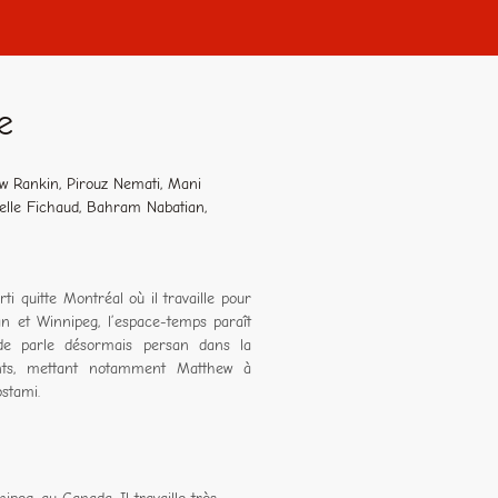
e
ew Rankin, Pirouz Nemati, Mani
ielle Fichaud, Bahram Nabatian,
i quitte Montréal où il travaille pour
n et Winnipeg, l’espace-temps paraît
nde parle désormais persan dans la
nts, mettant notamment Matthew à
ostami.