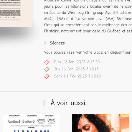
Matthew Rankin est un cinéaste qui est né à Winni
jeune pour les télévisions locales avant de renc
cinéastes du Winnipeg film group. Ayant étudié en
McGill (BA) et à l’Université Laval (MA), Matthew 
films qui se caractérisent par le métissage des g
l’histoire, notamment pour celle du Québec et ses 
Séances
Vous pouvez réserver votre place en cliquant sur 
Dim. 12 Jan. 2025 à 13:30
Jeu. 16 Jan. 2025 à 18:15
Sam. 01 Fév. 2025 à 18:10
À voir aussi...