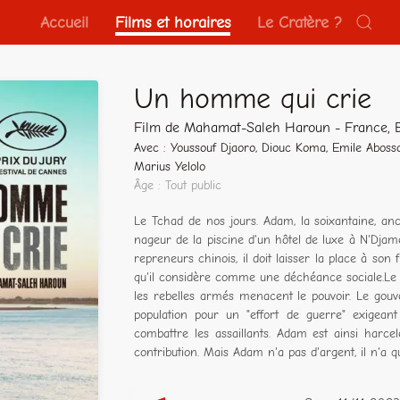
Accueil
Films et horaires
Le Cratère ?
Un homme qui crie
Film de Mahamat-Saleh Haroun - France, B
Avec : Youssouf Djaoro, Diouc Koma, Emile Aboss
Marius Yelolo
Âge : Tout public
Le Tchad de nos jours. Adam, la soixantaine, an
nageur de la piscine d'un hôtel de luxe à N'Djam
repreneurs chinois, il doit laisser la place à son fi
qu'il considère comme une déchéance sociale.Le p
les rebelles armés menacent le pouvoir. Le gouve
population pour un "effort de guerre" exigea
combattre les assaillants. Adam est ainsi harc
contribution. Mais Adam n'a pas d'argent, il n'a que