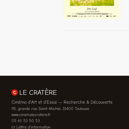
LE CRATÈRE
Cinéma d’Art et d’Essai — Recherche & Découverte
95, grande rue Saint-Michel, 31400 Toulouse
www.cinemalecratere.fr
05 61 53 50 53
Lettre d'information