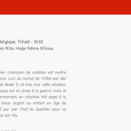
elgique, Tchad - 1h32
olo M'bo, Hadje Fatime N'Goua,
cien champion de natation est maitre
ena. Lors du rachat de l'hôtel par des
ls Abdel. Il vit très mal cette situation
ays est en proie à la guerre civile et
rnement, en réaction, fait appel à la
nt d'eux argent ou enfant en âge de
elé par son Chef de Quartier pour sa
 son fils...