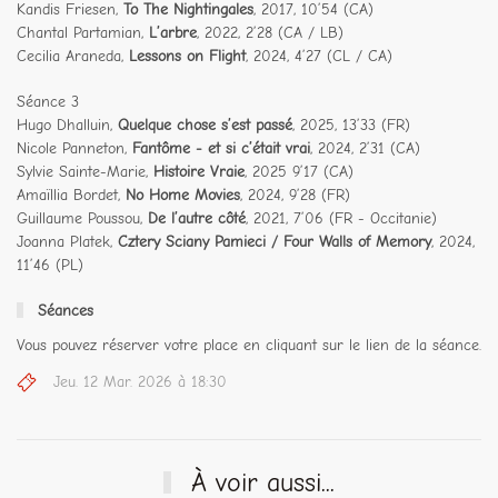
Kandis Friesen,
To The Nightingales
, 2017, 10’54 (CA)
Chantal Partamian,
L’arbre
, 2022, 2’28 (CA / LB)
Cecilia Araneda,
Lessons on Flight
, 2024, 4’27 (CL / CA)
Séance 3
Hugo Dhalluin,
Quelque chose s’est passé
, 2025, 13’33 (FR)
Nicole Panneton,
Fantôme - et si c’était vrai
, 2024, 2’31 (CA)
Sylvie Sainte-Marie,
Histoire Vraie
, 2025 9’17 (CA)
Amaïllia Bordet,
No Home Movies
, 2024, 9’28 (FR)
Guillaume Poussou,
De l’autre côté
, 2021, 7’06 (FR - Occitanie)
Joanna Platek,
Cztery Sciany Pamieci / Four Walls of Memory
, 2024,
11’46 (PL)
Séances
Vous pouvez réserver votre place en cliquant sur le lien de la séance.
Jeu. 12 Mar. 2026 à 18:30
À voir aussi...