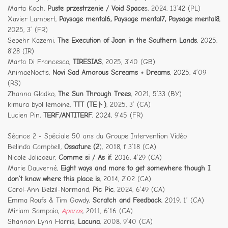
Marta Koch,
Puste przestrzenie / Void Space
s, 2024, 13’42 (PL)
Xavier Lambert,
Paysage mental6, Paysage mental7, Paysage mental8
,
2025, 3’ (FR)
Sepehr Kazemi,
The Execution of Joan in the Southern Lands
, 2025,
8’28 (IR)
Marta Di Francesco,
TIRESIAS
, 2025, 3’40 (GB)
AnimaeNoctis,
Novi Sad Amorous Screams + Dreams
, 2025, 4’09
(RS)
Zhanna Gladko,
The Sun Through Trees
, 2021, 5’33 (BY)
kimura byol lemoine,
TTT (TEト)
, 2025, 3’ (CA)
Lucien Pin,
TERF/ANTITERF
, 2024, 9’45 (FR)
Séance 2 - Spéciale 50 ans du Groupe Intervention Vidéo
Belinda Campbell,
Ossature (2
), 2018, f 3’18 (CA)
Nicole Jolicoeur,
Comme si / As if
, 2016, 4’29 (CA)
Marie Dauverné,
Eight ways and more to get somewhere though I
don’t know
where this place is
, 2014, 2’02 (CA)
Carol-Ann Belzil-Normand,
Pic Pic
, 2024, 6’49 (CA)
Emma Roufs & Tim Gowdy,
Scratch and Feedback
, 2019, 1’ (CA)
Miriam Sampaio,
Aporos
, 2011, 6’16 (CA)
Shannon Lynn Harris,
Lacuna
, 2008, 9’40 (CA)