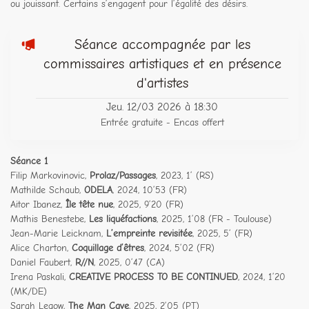
ou jouissant. Certains s’engagent pour l’égalité des désirs.
Séance accompagnée par les
commissaires artistiques et en présence
d'artistes
Jeu. 12/03 2026 à 18:30
Entrée gratuite - Encas offert
Séance 1
Filip Markovinovic,
Prolaz/Passages
, 2023, 1’ (RS)
Mathilde Schaub,
ODELA
, 2024, 10’53 (FR)
Aitor Ibanez,
Île tête nue
, 2025, 9’20 (FR)
Mathis Benestebe,
Les liquéfactions
, 2025, 1’08 (FR - Toulouse)
Jean-Marie Leicknam,
L’empreinte revisitée
, 2025, 5’ (FR)
Alice Charton,
Coquillage d’êtres
, 2024, 5’02 (FR)
Daniel Faubert,
R//N
, 2025, 0’47 (CA)
Irena Paskali,
CREATIVE PROCESS TO BE CONTINUED
, 2024, 1’20
(MK/DE)
Sarah Legow,
The Man Cave
, 2025, 2’05 (PT)