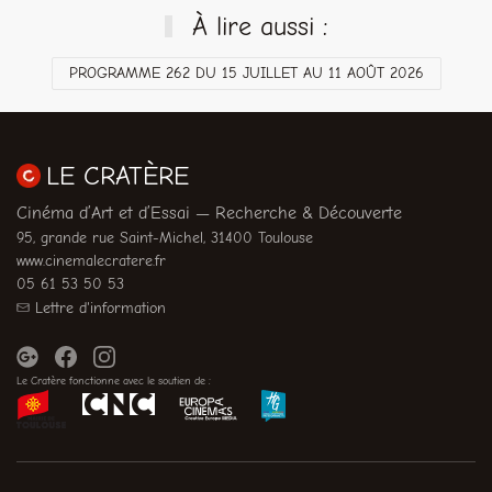
À lire aussi :
PROGRAMME 262 DU 15 JUILLET AU 11 AOÛT 2026
LE CRATÈRE
Cinéma d’Art et d’Essai — Recherche & Découverte
95, grande rue Saint-Michel, 31400 Toulouse
www.cinemalecratere.fr
05 61 53 50 53
Lettre d'information
Le Cratère fonctionne avec le soutien de :