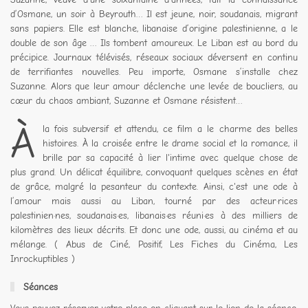
d’Osmane, un soir à Beyrouth… Il est jeune, noir, soudanais, migrant
sans papiers. Elle est blanche, libanaise d’origine palestinienne, a le
double de son âge … Ils tombent amoureux. Le Liban est au bord du
précipice. Journaux télévisés, réseaux sociaux déversent en continu
de terrifiantes nouvelles. Peu importe, Osmane s’installe chez
Suzanne. Alors que leur amour déclenche une levée de boucliers, au
cœur du chaos ambiant, Suzanne et Osmane résistent…
À
la fois subversif et attendu, ce film a le charme des belles
histoires. À la croisée entre le drame social et la romance, il
brille par sa capacité à lier l'intime avec quelque chose de
plus grand. Un délicat équilibre, convoquant quelques scènes en état
de grâce, malgré la pesanteur du contexte. Ainsi, c'est une ode à
l’amour mais aussi au Liban, tourné par des acteur·rices
palestinien·nes, soudanais·es, libanais·es réuni·es à des milliers de
kilomètres des lieux décrits. Et donc une ode, aussi, au cinéma et au
mélange. ( Abus de Ciné, Positif, Les Fiches du Cinéma, Les
Inrockuptibles )
Séances