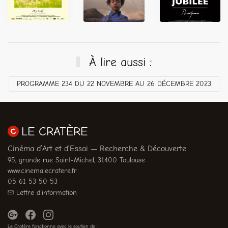
À lire aussi :
PROGRAMME 234 DU 22 NOVEMBRE AU 26 DÉCEMBRE 2023
LE CRATÈRE
Cinéma d’Art et d’Essai — Recherche & Découverte
95, grande rue Saint-Michel, 31400 Toulouse
www.cinemalecratere.fr
05 61 53 50 53
Lettre d'information
Le Cratère fonctionne avec le soutien de :