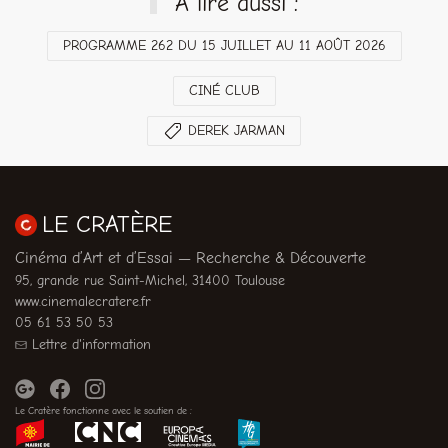
À lire aussi :
PROGRAMME 262 DU 15 JUILLET AU 11 AOÛT 2026
CINÉ CLUB
DEREK JARMAN
LE CRATÈRE
Cinéma d’Art et d’Essai — Recherche & Découverte
95, grande rue Saint-Michel, 31400 Toulouse
www.cinemalecratere.fr
05 61 53 50 53
Lettre d'information
Le Cratère fonctionne avec le soutien de :