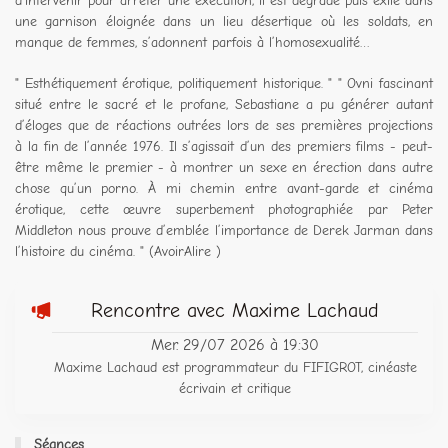
d’intervenir pour arrêter une exécution, il est dégradé puis exilé dans
une garnison éloignée dans un lieu désertique où les soldats, en
manque de femmes, s’adonnent parfois à l’homosexualité…
" Esthétiquement érotique, politiquement historique. " " Ovni fascinant
situé entre le sacré et le profane, Sebastiane a pu générer autant
d’éloges que de réactions outrées lors de ses premières projections
à la fin de l’année 1976. Il s’agissait d’un des premiers films - peut-
être même le premier - à montrer un sexe en érection dans autre
chose qu’un porno. À mi chemin entre avant-garde et cinéma
érotique, cette œuvre superbement photographiée par Peter
Middleton nous prouve d’emblée l’importance de Derek Jarman dans
l’histoire du cinéma. " (AvoirAlire )
Rencontre avec Maxime Lachaud
Mer. 29/07 2026 à 19:30
Maxime Lachaud est programmateur du FIFIGROT, cinéaste
écrivain et critique
Séances