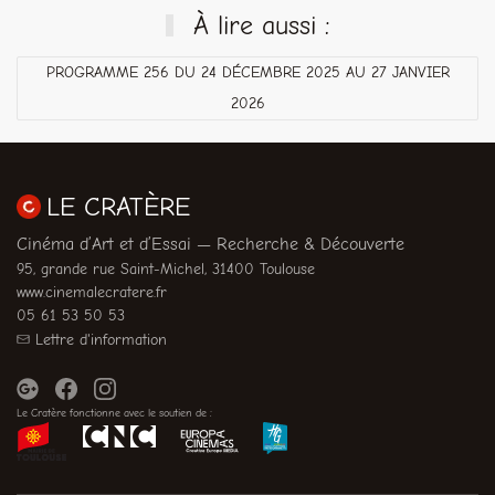
À lire aussi :
PROGRAMME 256 DU 24 DÉCEMBRE 2025 AU 27 JANVIER
2026
LE CRATÈRE
Cinéma d’Art et d’Essai — Recherche & Découverte
95, grande rue Saint-Michel, 31400 Toulouse
www.cinemalecratere.fr
05 61 53 50 53
Lettre d'information
Le Cratère fonctionne avec le soutien de :