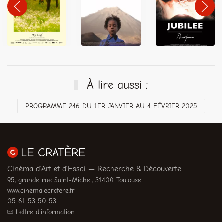
À lire aussi :
PROGRAMME 246 DU 1ER JANVIER AU 4 FÉVRIER 2025
LE CRATÈRE
Cinéma d’Art et d’Essai — Recherche & Découverte
95, grande rue Saint-Michel, 31400 Toulouse
www.cinemalecratere.fr
05 61 53 50 53
Lettre d'information