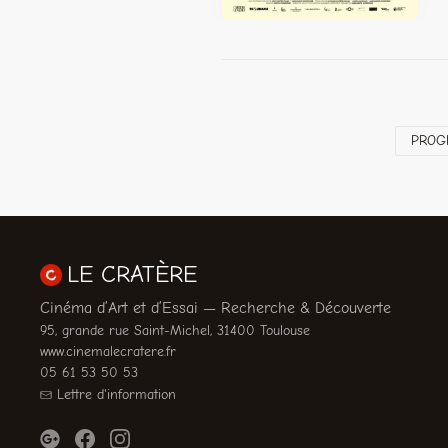
PROG
LE CRATÈRE
Cinéma d’Art et d’Essai — Recherche & Découverte
95, grande rue Saint-Michel, 31400 Toulouse
www.cinemalecratere.fr
05 61 53 50 53
Lettre d'information