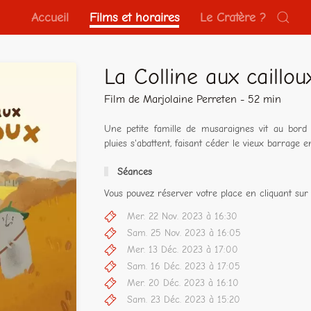
Accueil
Films et horaires
Le Cratère ?
La Colline aux caillou
Film de Marjolaine Perreten - 52 min
Une petite famille de musaraignes vit au bord 
pluies s'abattent, faisant céder le vieux barrage e
Séances
Vous pouvez réserver votre place en cliquant sur 
Mer. 22 Nov. 2023 à 16:30
Sam. 25 Nov. 2023 à 16:05
Mer. 13 Déc. 2023 à 17:00
Sam. 16 Déc. 2023 à 17:05
Mer. 20 Déc. 2023 à 16:10
Sam. 23 Déc. 2023 à 15:20