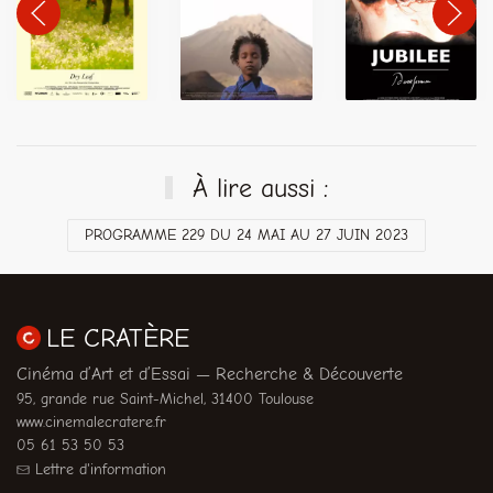
À lire aussi :
PROGRAMME 229 DU 24 MAI AU 27 JUIN 2023
LE CRATÈRE
Cinéma d’Art et d’Essai — Recherche & Découverte
95, grande rue Saint-Michel, 31400 Toulouse
www.cinemalecratere.fr
05 61 53 50 53
Lettre d'information