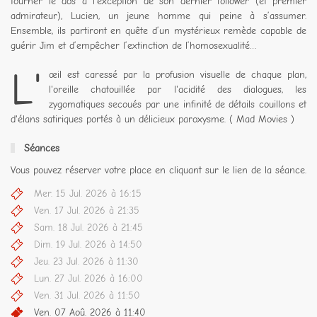
tourner le dos à l’exception de son dernier follower (et premier
admirateur), Lucien, un jeune homme qui peine à s’assumer.
Ensemble, ils partiront en quête d’un mystérieux remède capable de
guérir Jim et d’empêcher l’extinction de l’homosexualité…
L'
œil est caressé par la profusion visuelle de chaque plan,
l'oreille chatouillée par l'acidité des dialogues, les
zygomatiques secoués par une infinité de détails couillons et
d'élans satiriques portés à un délicieux paroxysme. ( Mad Movies )
Séances
Vous pouvez réserver votre place en cliquant sur le lien de la séance.
Mer. 15 Jul. 2026 à 16:15
Ven. 17 Jul. 2026 à 21:35
Sam. 18 Jul. 2026 à 21:45
Dim. 19 Jul. 2026 à 14:50
Jeu. 23 Jul. 2026 à 11:30
Lun. 27 Jul. 2026 à 16:00
Ven. 31 Jul. 2026 à 11:50
Ven. 07 Aoû. 2026 à 11:40