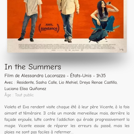
In the Summers
Film de Alessandra Lacorazza - États-Unis - 1h35
Avec : Residente, Sasha Calle, Lio Mehiel, Dreya Renae Castillo,
Luciana Elisa Quiñonez
Âge : Tout public
Vio­le­ta et Eva rendent visite chaque été à leur père Vicente, à la fois
aimant et témé­raire. Il crée un monde mer­veilleux mais, der­rière la
façade enjouée, lutte contre l’addiction qui érode pro­gres­si­ve­ment la
magie. Vicente essaie de répa­rer les erreurs du pas­sé, mais les
plaies ne sont pas faciles à refermer…