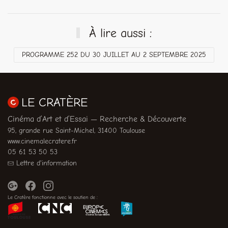
À lire aussi :
PROGRAMME 252 DU 30 JUILLET AU 2 SEPTEMBRE 2025
LE CRATÈRE
Cinéma d’Art et d’Essai — Recherche & Découverte
95, grande rue Saint-Michel, 31400 Toulouse
www.cinemalecratere.fr
05 61 53 50 53
Lettre d'information
Le Cratère fonctionne avec le soutien de :