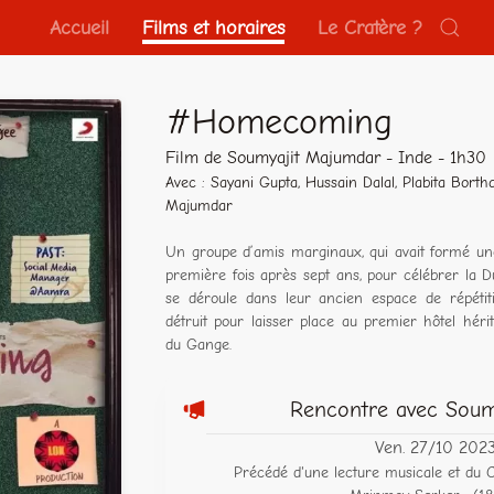
Accueil
Films et horaires
Le Cratère ?
#Homecoming
Film de Soumyajit Majumdar - Inde - 1h30
Avec : Sayani Gupta, Hussain Dalal, Plabita Bort
Majumdar
Un groupe d’amis marginaux, qui avait formé une
première fois après sept ans, pour célébrer la 
se déroule dans leur ancien espace de répétiti
détruit pour laisser place au premier hôtel héri
du Gange.
Rencontre avec Soum
Ven. 27/10 202
Précédé d'une lecture musicale et du 