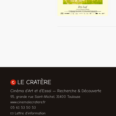
LE CRATÈRE
Cinéma d’Art et d’Essai — Recherche & Découverte
95, grande rue Saint-Michel, 31400 Toulouse
www.cinemalecratere.fr
05 61 53 50 53
Lettre d'information