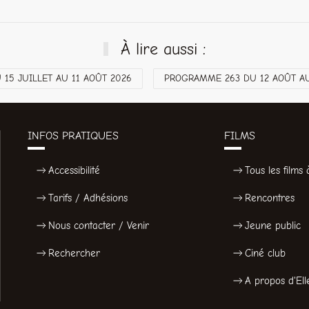
À lire aussi :
15 JUILLET AU 11 AOÛT 2026
PROGRAMME 263 DU 12 AOÛT AU
INFOS PRATIQUES
FILMS
Accessibilité
Tous les films à
Tarifs / Adhésions
Rencontres
Nous contacter / Venir
Jeune public
Rechercher
Ciné club
A propos d'Ell