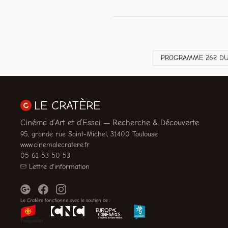
PROGRAMME 262 DU 
LE CRATÈRE
Cinéma d’Art et d’Essai — Recherche & Découverte
95, grande rue Saint-Michel, 31400 Toulouse
www.cinemalecratere.fr
05 61 53 50 53
Lettre d'information
Le Cratère fonctionne avec le soutien de :