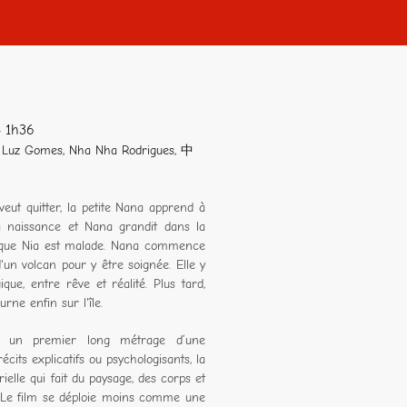
- 1h36
a Luz Gomes, Nha Nha Rodrigues, 中
veut quitter, la petite Nana apprend à
sa naissance et Nana grandit dans la
nd que Nia est malade. Nana commence
'un volcan pour y être soignée. Elle y
, entre rêve et réalité. Plus tard,
ne enfin sur l'île.
e un premier long métrage d’une
cits explicatifs ou psychologisants, la
ielle qui fait du paysage, des corps et
. Le film se déploie moins comme une