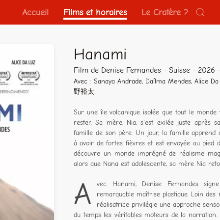
Accueil
Films et horaires
Le Cratère ?
Hanami
Film de Denise Fernandes - Suisse - 2026 
Avec : Sanaya Andrade, Daílma Mendes, Alice D
野裕太
Sur une île volcanique isolée que tout le monde 
rester. Sa mère, Nia, s'est exilée juste après 
famille de son père. Un jour, la famille appre
à avoir de fortes fièvres et est envoyée au pied d
découvre un monde imprégné de réalisme magique
alors que Nana est adolescente, sa mère Nia retour
A
vec Hanami, Denise Fernandes sign
remarquable maîtrise plastique. Loin des ré
réalisatrice privilégie une approche sensor
du temps les véritables moteurs de la narration