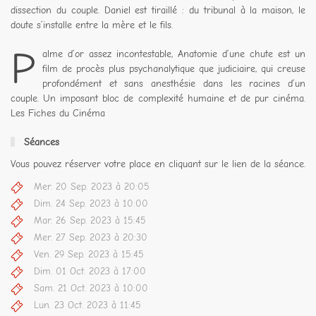
dissection du couple. Daniel est tiraillé : du tribunal à la maison, le
doute s’installe entre la mère et le fils.
P
alme d’or assez incontestable, Anatomie d’une chute est un
film de procès plus psychanalytique que judiciaire, qui creuse
profondément et sans anesthésie dans les racines d’un
couple. Un imposant bloc de complexité humaine et de pur cinéma.
Les Fiches du Cinéma
Séances
Vous pouvez réserver votre place en cliquant sur le lien de la séance.
Mer. 20 Sep. 2023 à 20:05
Dim. 24 Sep. 2023 à 10:00
Mar. 26 Sep. 2023 à 15:45
Mer. 27 Sep. 2023 à 20:30
Ven. 29 Sep. 2023 à 15:45
Dim. 01 Oct. 2023 à 17:00
Sam. 21 Oct. 2023 à 10:00
Lun. 23 Oct. 2023 à 11:45