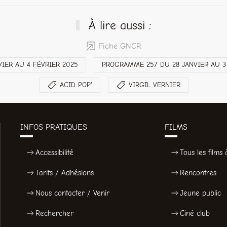
À lire aussi :
Fiche GNCR
IER AU 4 FÉVRIER 2025
PROGRAMME 257 DU 28 JANVIER AU 3
ACID POP'
VIRGIL VERNIER
INFOS PRATIQUES
FILMS
Accessibilité
Tous les films à
Tarifs / Adhésions
Rencontres
Nous contacter / Venir
Jeune public
Rechercher
Ciné club