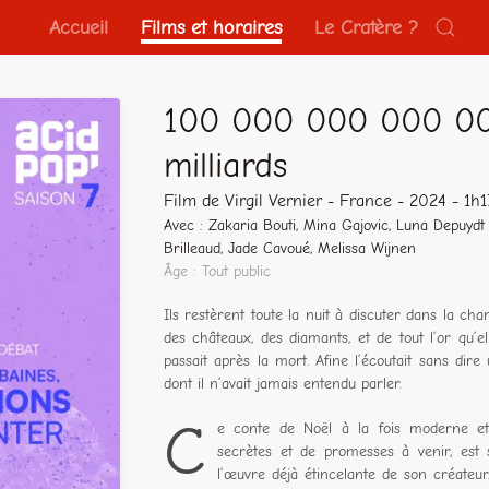
Accueil
Films et horaires
Le Cratère ?
100 000 000 000 000
milliards
Film de Virgil Vernier - France - 2024 - 1h1
Avec : Zakaria Bouti, Mina Gajovic, Luna Depuydt
Brilleaud, Jade Cavoué, Melissa Wijnen
Âge : Tout public
Ils restèrent toute la nuit à discuter dans la cham
des châteaux, des diamants, et de tout l’or qu’ell
passait après la mort. Afine l’écoutait sans dir
dont il n’avait jamais entendu parler.
C
e conte de Noël à la fois moderne et
secrètes et de promesses à venir, est
l’œuvre déjà étincelante de son créat