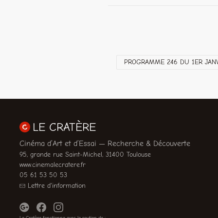
PROGRAMME 246 DU 1ER JANV
LE CRATÈRE
Cinéma d’Art et d’Essai — Recherche & Découverte
95, grande rue Saint-Michel, 31400 Toulouse
www.cinemalecratere.fr
05 61 53 50 53
Lettre d'information