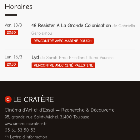
Horaires
Ven. 13/3
48 Resister A La Grande Colonisation
de Gabriella
20:30
Gerolemou
RENCONTRE AVEC MARINE ROUCH
Lun. 16/3
Lyd
de Sarah Ema Friedland, Rami Youniss
20:30
RENCONTRE AVEC CINÉ PALESTINE
LE CRATÈRE
Cinéma d’Art et d’Essai — Recherche & Découverte
95, grande rue Saint-Michel, 31400 Toulouse
www.cinemalecratere.fr
05 61 53 50 53
Lettre d'information